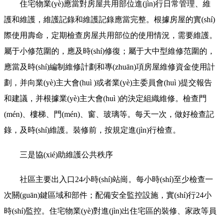
住宅物業(yè)應當對房屋共用部位進(jìn)行日常管理、維
護和維護，維護記錄和維護記錄應當完整。根據房屋的實(shí)
際使用壽命，定期檢查房屋共用部位的使用情況，需要維護。
屬于小修范圍的，應及時(shí)修復；屬于大中型維修范圍的，
應當及時(shí)編制維修計劃和專(zhuān)項房屋維修資金使用計
劃，并向業(yè)主大會(huì )或者業(yè)主委員會(huì )提交報告
和建議，并根據業(yè)主大會(huì )的決定組織維修。檢查門
(mén)、樓梯、門(mén)、窗、玻璃等。每天一次，做好檢查記
錄，及時(shí)維護。裝修前，按規定進(jìn)行檢查。
三是協(xié)助維護公共秩序
社區主要出入口24小時(shí)站崗。每小時(shí)至少檢查一
次關(guān)鍵區域和部件；配備安全監控設施，實(shí)行24小
時(shí)監控。住宅物業(yè)對進(jìn)出住宅區的裝修、家政等員